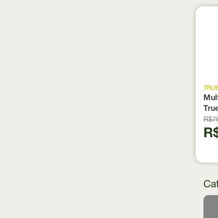
TRU
Mul
Tru
R$7
R$
Cat