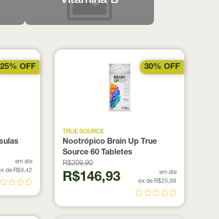
Vitamina B
25% OFF
30% OFF
TRUE SOURCE
psulas
Nootrópico Brain Up True
Source 60 Tabletes
em ate
R$209,90
6x de R$9,42
em ate
R$146,93
6x de R$25,99