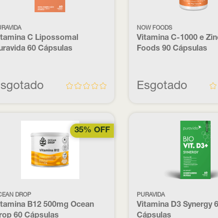
URAVIDA
NOW FOODS
itamina C Lipossomal
Vitamina C-1000 e Zi
uravida 60 Cápsulas
Foods 90 Cápsulas
sgotado
Esgotado
35% OFF
CEAN DROP
PURAVIDA
itamina B12 500mg Ocean
Vitamina D3 Synergy 
rop 60 Cápsulas
Cápsulas