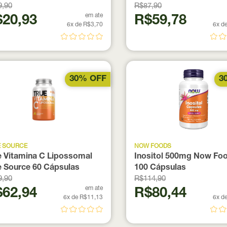
9,90
R$87,90
em ate
20,93
R$59,78
6x de R$3,70
6x d
30% OFF
3
E SOURCE
NOW FOODS
e Vitamina C Lipossomal
Inositol 500mg Now Fo
e Source 60 Cápsulas
100 Cápsulas
9,90
R$114,90
em ate
62,94
R$80,44
6x de R$11,13
6x d