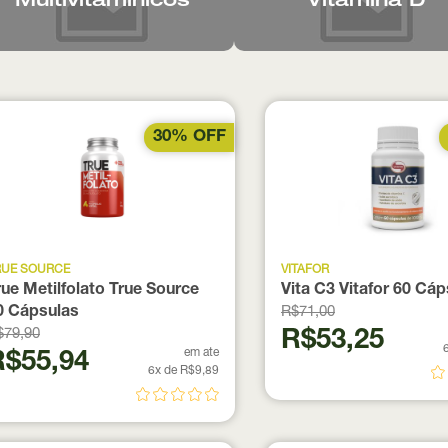
Multivitamínicos
Vitamina D
30% OFF
RUE SOURCE
VITAFOR
rue Metilfolato True Source
Vita C3 Vitafor 60 Cá
0 Cápsulas
R$71,00
$79,90
R$53,25
em ate
R$55,94
6x de R$9,89