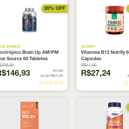
30% OFF
RUE SOURCE
NUTRIFY
ootrópico Brain Up AM/PM
Vitamina B12 Nutrify 
rue Source 60 Tabletes
Cápsulas
$209,90
R$41,90
em ate
R$146,93
R$27,24
6x de R$25,99