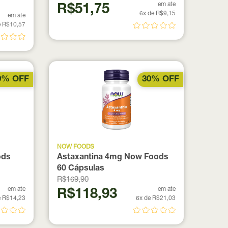
em ate
R$51,75
6x de R$9,15
em ate
e R$10,57
0% OFF
30% OFF
NOW FOODS
ods
Astaxantina 4mg Now Foods
60 Cápsulas
R$169,90
em ate
em ate
R$118,93
e R$14,23
6x de R$21,03