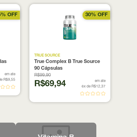
5% OFF
30% OFF
TRUE SOURCE
las
True Complex B True Source
90 Cápsulas
em ate
R$99,90
de R$9,55
em ate
R$69,94
6x de R$12,37