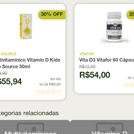
30% OFF
2
E SOURCE
VITAFOR
tivitamínico Vitamin D Kids
Vita D3 Vitafor 60 Cápsu
e Source 30ml
R$72,00
9,90
R$54,00
6x 
em ate
55,94
6x de R$9,89
egorias relacionadas