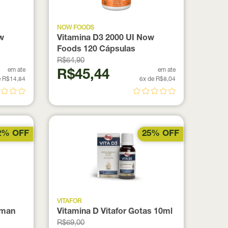
NOW FOODS
w
Vitamina D3 2000 UI Now
Foods 120 Cápsulas
R$64,90
em ate
em ate
R$45,44
e R$14,84
6x de R$8,04
2% OFF
25% OFF
VITAFOR
uman
Vitamina D Vitafor Gotas 10ml
R$69,00