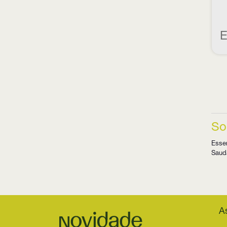
E
So
Essen
Saud
A