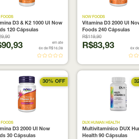
 FOODS
NOW FOODS
amina D3 & K2 1000 UI Now
Vitamina D3 2000 UI No
ds 120 Cápsulas
Foods 240 Cápsulas
29,90
R$119,90
em ate
90,93
R$83,93
6x de R$16,08
6x d
30% OFF
3
 FOODS
DUX HUMAN HEALTH
amina D3 2000 UI Now
Multivitamínico DUX H
ds 30 Cápsulas
Health 90 Cápsulas