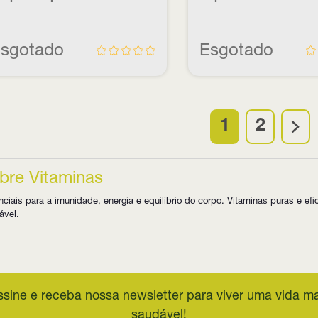
sgotado
Esgotado
1
2
bre Vitaminas
ciais para a imunidade, energia e equilíbrio do corpo. Vitaminas puras e ef
ável.
ssine e receba nossa newsletter para viver uma vida ma
saudável!