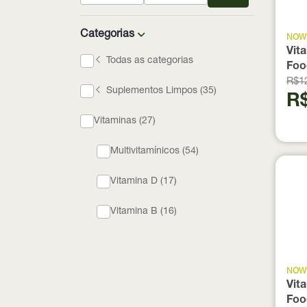
Categorias
NOW
Vit
Todas as categorias
Foo
R$1
Suplementos Limpos (35)
R$
Vitaminas (27)
Multivitamínicos (54)
Vitamina D (17)
Vitamina B (16)
NOW
Vit
Foo