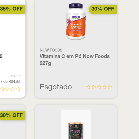
35% OFF
30% OFF
NOW FOODS
60
Vitamina C em Pó Now Foods
227g
em ate
6x de R$4,82
Esgotado
30% OFF