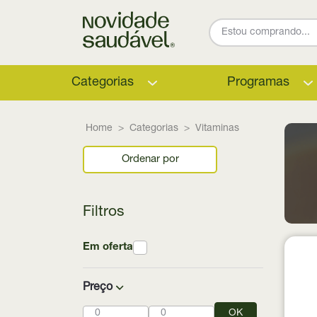
Categorias
Programas
Home
Categorias
Vitaminas
Ordenar por
Filtros
Em oferta
Preço
OK