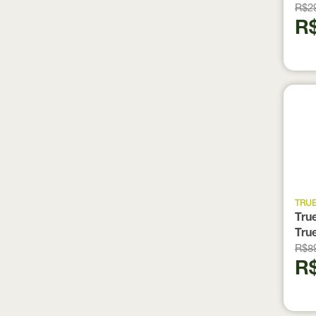
R$2
R$
TRU
Tru
Tru
R$8
R$