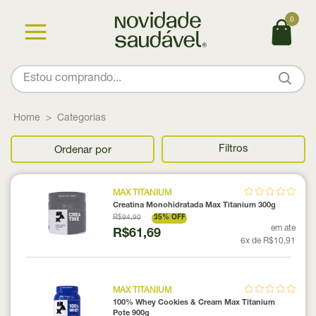
0
Home
Categorias
Filtros
Ordenar por
MAX TITANIUM
Creatina Monohidratada Max Titanium 300g
R$94,90
35% OFF
em ate
R$61,69
6x de R$10,91
MAX TITANIUM
100% Whey Cookies & Cream Max Titanium
Pote 900g