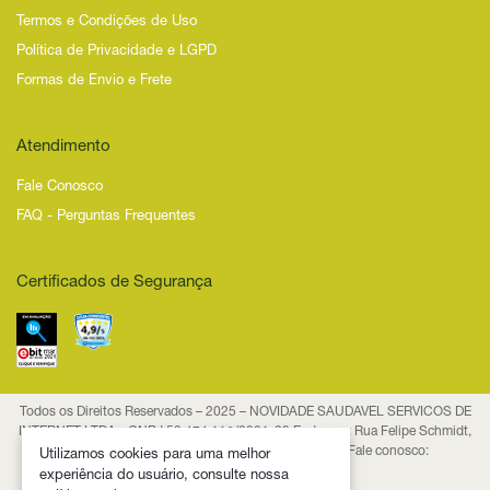
Termos e Condições de Uso
Política de Privacidade e LGPD
Formas de Envio e Frete
Atendimento
Fale Conosco
FAQ - Perguntas Frequentes
Certificados de Segurança
Todos os Direitos Reservados – 2025 – NOVIDADE SAUDAVEL SERVICOS DE
INTERNET LTDA - CNPJ 53.474.116/0001-29 Endereço: Rua Felipe Schmidt,
835, Centro, CEP 88.010-001, Florianópolis/SC Fale conosco:
Utilizamos cookies para uma melhor
contato@novidadesaudavel.com.br
experiência do usuário, consulte nossa