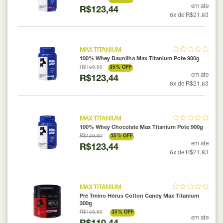
em ate
R$123,44
6x de R$21,83
MAX TITANIUM
100% Whey Baunilha Max Titanium Pote 900g
R$189,90
35% OFF
em ate
R$123,44
6x de R$21,83
MAX TITANIUM
100% Whey Chocolate Max Titanium Pote 900g
R$189,90
35% OFF
em ate
R$123,44
6x de R$21,83
MAX TITANIUM
Pré Treino Hórus Cotton Candy Max Titanium
300g
R$169,90
35% OFF
em ate