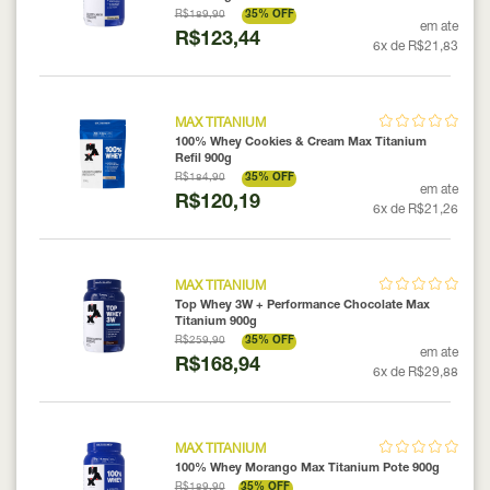
R$189,90
35% OFF
em ate
R$123,44
6x de R$21,83
MAX TITANIUM
100% Whey Cookies & Cream Max Titanium
Refil 900g
R$184,90
35% OFF
em ate
R$120,19
6x de R$21,26
MAX TITANIUM
Top Whey 3W + Performance Chocolate Max
Titanium 900g
R$259,90
35% OFF
em ate
R$168,94
6x de R$29,88
MAX TITANIUM
100% Whey Morango Max Titanium Pote 900g
R$189,90
35% OFF