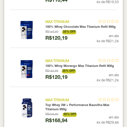
R$110,44
6x de R$19,53
MAX TITANIUM
100% Whey Chocolate Max Titanium Refil 900g
R$184,90
35% OFF
em ate
R$120,19
6x de R$21,26
MAX TITANIUM
100% Whey Morango Max Titanium Refil 900g
R$184,90
35% OFF
em ate
R$120,19
6x de R$21,26
MAX TITANIUM
Top Whey 3W + Performance Baunilha Max
Titanium 900g
R$259,90
35% OFF
em ate
R$168,94
6x de R$29,88