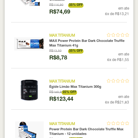
R$114,90
35% OFF
em ate
R$74,69
6x de R$13,21
MAX TITANIUM
MAX Power Protein Bar Dark Chocolate Truffle
Max Titanium 41g
R$13,50
35% OFF
em ate
R$8,78
6x de R$1,55
MAX TITANIUM
Égide Limão Max Titanium 300g
R$189,90
35% OFF
em ate
R$123,44
6x de R$21,83
MAX TITANIUM
Power Protein Bar Dark Chocolate Truffle Max
Titanium - 12 unidades