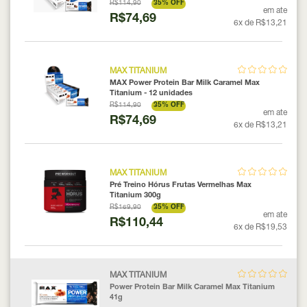
R$114,90
35% OFF
em ate
R$74,69
6x de R$13,21
MAX TITANIUM
MAX Power Protein Bar Milk Caramel Max
Titanium - 12 unidades
R$114,90
35% OFF
em ate
R$74,69
6x de R$13,21
MAX TITANIUM
Pré Treino Hórus Frutas Vermelhas Max
Titanium 300g
R$169,90
35% OFF
em ate
R$110,44
6x de R$19,53
MAX TITANIUM
Power Protein Bar Milk Caramel Max Titanium
41g