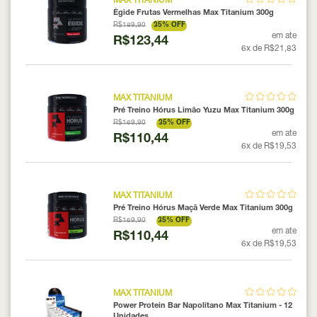
MAX TITANIUM
Égide Frutas Vermelhas Max Titanium 300g
R$189,90
35% OFF
em ate
R$123,44
6x de R$21,83
MAX TITANIUM
Pré Treino Hórus Limão Yuzu Max Titanium 300g
R$169,90
35% OFF
em ate
R$110,44
6x de R$19,53
MAX TITANIUM
Pré Treino Hórus Maçã Verde Max Titanium 300g
R$169,90
35% OFF
em ate
R$110,44
6x de R$19,53
MAX TITANIUM
Power Protein Bar Napolitano Max Titanium - 12
Unidades