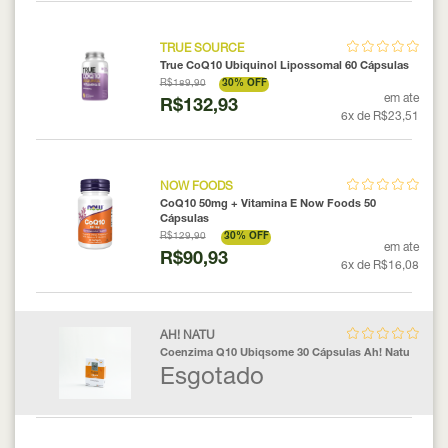
TRUE SOURCE
True CoQ10 Ubiquinol Lipossomal 60 Cápsulas
R$189,90
30% OFF
em ate
R$132,93
6x de R$23,51
NOW FOODS
CoQ10 50mg + Vitamina E Now Foods 50
Cápsulas
R$129,90
30% OFF
em ate
R$90,93
6x de R$16,08
AH! NATU
Coenzima Q10 Ubiqsome 30 Cápsulas Ah! Natu
Esgotado