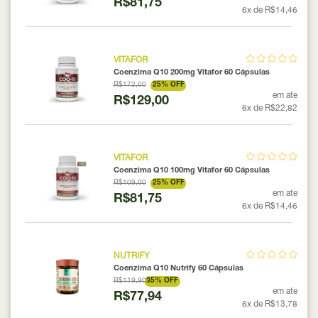
R$81,75
6x de R$14,46
VITAFOR
Coenzima Q10 200mg Vitafor 60 Cápsulas
R$172,00
25% OFF
em ate
R$129,00
6x de R$22,82
VITAFOR
Coenzima Q10 100mg Vitafor 60 Cápsulas
R$109,00
25% OFF
em ate
R$81,75
6x de R$14,46
NUTRIFY
Coenzima Q10 Nutrify 60 Cápsulas
R$119,90
35% OFF
em ate
R$77,94
6x de R$13,78