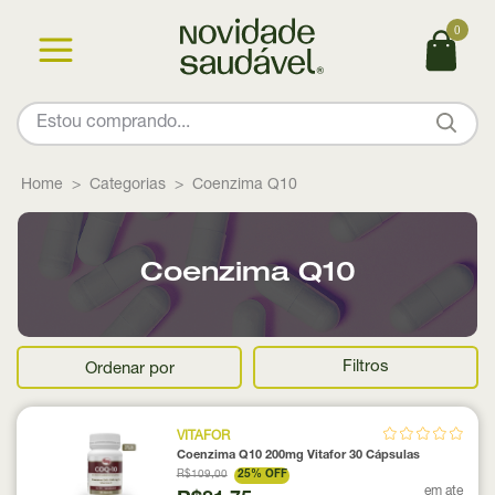
0
Home
Categorias
Coenzima Q10
Coenzima Q10
Filtros
Ordenar por
VITAFOR
Coenzima Q10 200mg Vitafor 30 Cápsulas
R$109,00
25% OFF
em ate