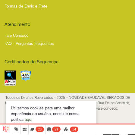
Formas de Envio e Frete
Atendimento
Fale Conosco
FAQ - Perguntas Frequentes
Certificados de Segurança
Todos os Direitos Reservados – 2025 – NOVIDADE SAUDAVEL SERVICOS DE
INTERNET LTDA - CNPJ 53.474.116/0001-29 Endereço: Rua Felipe Schmidt,
Utilizamos cookies para uma melhor
835, Centro, CEP 88.010-001, Florianópolis/SC Fale conosco:
contato@novidadesaudavel.com.br
experiência do usuário, consulte nossa
política
aqui
23
21
54
Ok. Eu entendi