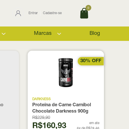
0
Entrar
Cadastre-se
Marcas
Blog
30% OFF
DARKNESS
ao
Proteína de Carne Carnibol
Chocolate Darkness 900g
R$229,90
em ate
R$160,93
6x de R$28,46