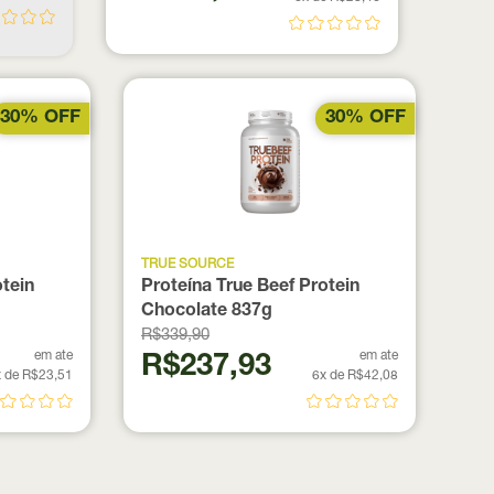
30% OFF
30% OFF
TRUE SOURCE
otein
Proteína True Beef Protein
Chocolate 837g
R$339,90
em ate
em ate
R$237,93
 de R$23,51
6x de R$42,08