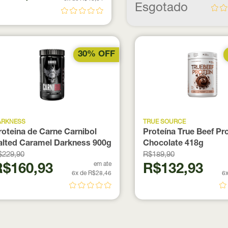
Esgotado
30% OFF
ARKNESS
TRUE SOURCE
roteina de Carne Carnibol
Proteína True Beef Pr
alted Caramel Darkness 900g
Chocolate 418g
$229,90
R$189,90
em ate
R$160,93
R$132,93
6x de R$28,46
6x