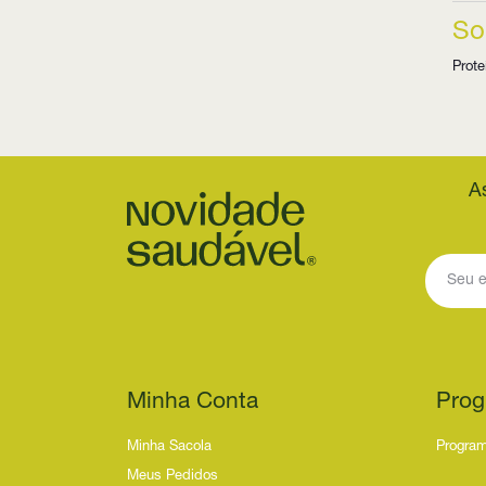
So
Prote
A
Minha Conta
Prog
Minha Sacola
Program
Meus Pedidos