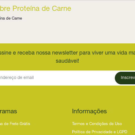
bre Proteína de Carne
ína de Carne
ssine e receba nossa newsletter para viver uma vida ma
saudável!
Inscrev
ramas
Informações
a de Frete Grátis
Termos e Condições de Uso
Política de Privacidade e LGPD