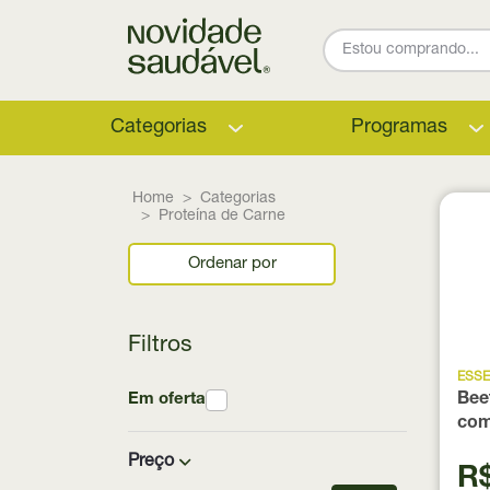
Categorias
Programas
Home
Categorias
Proteína de Carne
Ordenar por
Filtros
ESSE
Em oferta
Bee
com
420
Preço
R$