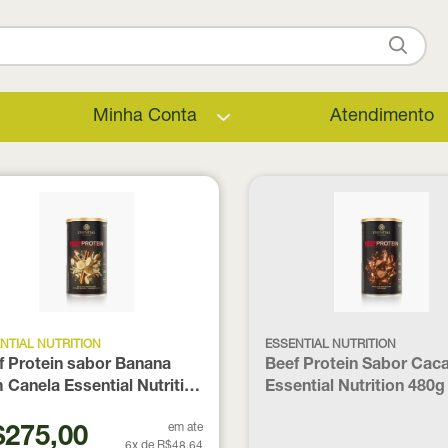
Minha Conta
Atendimento
NTIAL NUTRITION
ESSENTIAL NUTRITION
f Protein sabor Banana
Beef Protein Sabor Cac
 Canela Essential Nutrition
Essential Nutrition 480g
g
em ate
275,00
6x de R$48,64