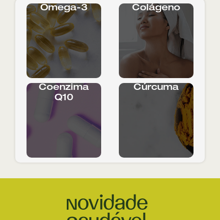
Ômega-3
Colágeno
Coenzima
Cúrcuma
Q10