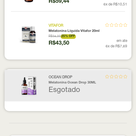
R$59,44
6x de R$10,51
VITAFOR
Melatonina Líquida Vitafor 20ml
R$58,00
25% OFF
em ate
R$43,50
6x de R$7,69
OCEAN DROP
Melatonina Ocean Drop 30ML
Esgotado