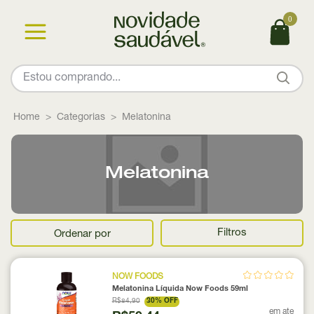
0
Home
Categorias
Melatonina
Melatonina
Filtros
Ordenar por
NOW FOODS
Melatonina Líquida Now Foods 59ml
R$84,90
30% OFF
em ate