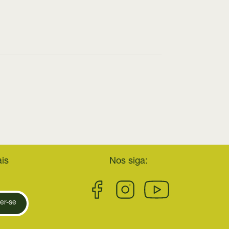
is
Nos siga:
er-se