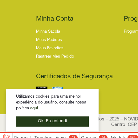
Minha Conta
Prog
Minha Sacola
Program
Meus Pedidos
Meus Favoritos
Rastrear Meu Pedido
Certificados de Segurança
Utilizamos cookies para uma melhor
experiência do usuário, consulte nossa
política
aqui
Todos os Direitos Reservados – 2025 – NOV
Ok. Eu entendi
Centro, CEP 
Request
Timeline
Views
Queries
Models
23
26
361