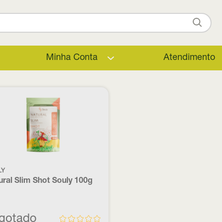
Minha Conta
Atendimento
LY
ural Slim Shot Souly 100g
gotado