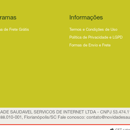
ramas
Informações
a de Frete Grátis
Termos e Condições de Uso
Política de Privacidade e LGPD
Formas de Envio e Frete
IDADE SAUDAVEL SERVICOS DE INTERNET LTDA - CNPJ 53.474.116/
88.010-001, Florianópolis/SC Fale conosco:
contato@novidadesau
GET cate