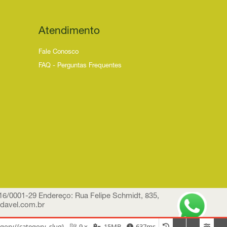
Atendimento
Fale Conosco
FAQ - Perguntas Frequentes
0001-29 Endereço: Rua Felipe Schmidt, 835,
davel.com.br
gory/{category_slug}
9.x
15MB
637ms