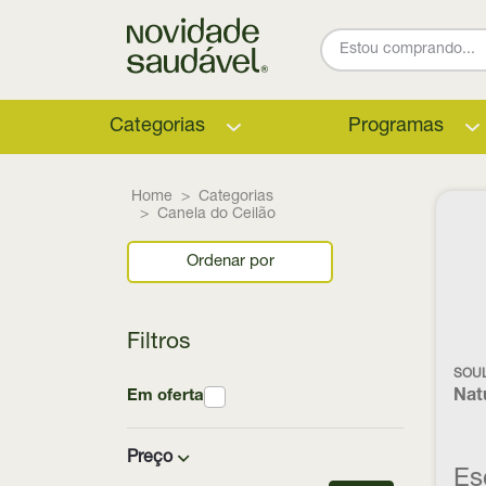
Categorias
Programas
Home
Categorias
Canela do Ceilão
Ordenar por
Filtros
SOU
Em oferta
Nat
Preço
Es